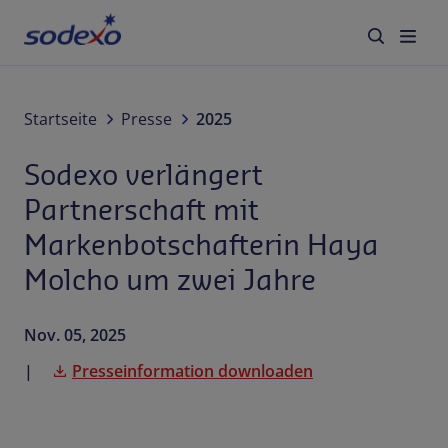
Services & Brands
Startseite
Presse
2025
Sodexo verlängert
Branchen
Partnerschaft mit
Über Sodexo
Markenbotschafterin Haya
Molcho um zwei Jahre
Karriere
Blog
Nov. 05, 2025
Presseinformation downloaden
Kontakt