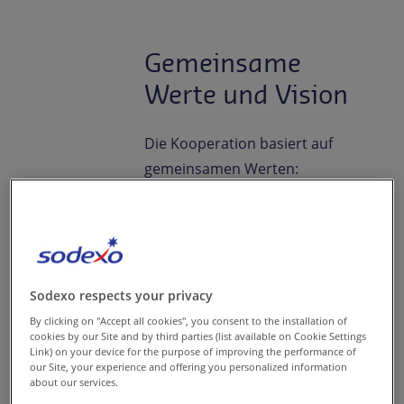
Gemeinsame
Werte und Vision
Die Kooperation basiert auf
gemeinsamen Werten:
Innovationsgeist, Authentizität
und der Leidenschaft,
Menschen durch gutes Essen
zu verbinden. Sowohl Sodexo
als auch Haya Molcho legen
Sodexo respects your privacy
großen Wert auf Qualität,
By clicking on "Accept all cookies", you consent to the installation of
cookies by our Site and by third parties (list available on Cookie Settings
Nachhaltigkeit
und eine Küche,
Link) on your device for the purpose of improving the performance of
our Site, your experience and offering you personalized information
die Emotionen weckt. Durch die
about our services.
Partnerschaft sind auf diese