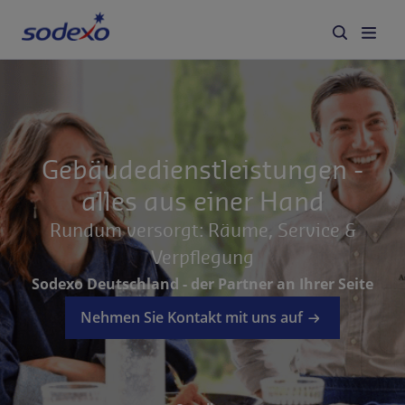
Services & Brands
Branchen
Gebäudedienstleistungen -
alles aus einer Hand
Über Sodexo
Rundum versorgt: Räume, Service &
Karriere
Verpflegung
Sodexo Deutschland - der Partner an Ihrer Seite
Blog
Nehmen Sie Kontakt mit uns auf
Kontakt