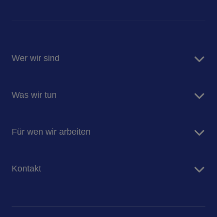
Wer wir sind
Sodexo Deutschland
Was wir tun
Newsroom
Insights & Innovationen
Food Service
Für die Menschen und für den Planeten
Für wen wir arbeiten
Facility Management Services
Unternehmen
Kontakt
Senioren
Kliniken
Kontaktformular
Arbeiten bei Sodexo