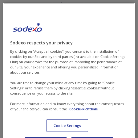
Hand. Unsere Expertise vereint
Food Services, Soft Facility
Management und Hard Facility
Management über unsere
Tochter GA-tec. So profitieren
Sodexo respects your privacy
Sie von professionellen,
By clicking on "Accept all cookies", you consent to the installation of
effizienten und individuellen
cookies by our Site and by third parties (list available on Cookie Settings
Link) on your device for the purpose of improving the performance of
Lösungen für Ihr
our Site, your experience and offering you personalized information
about our services.
Betriebsumfeld.
You are free to change your mind at any time by going to "Cookie
Settings" or to refuse them by
clicking "essential cookies"
without
consequence on your access to the site.
For more information and to know everything about the consequences
of your choices you can consult the
Cookie-Richtlinie
Cookie Settings
Wählen Sie Ihre
Branche