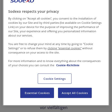
An der Schnittstelle
Sodexo respects your privacy
zwischen Pflege und
By clicking on "Accept all cookies", you consent to the installation of
cookies by our Site and by third parties (list available on Cookie Settings
Verpflegung
Link) on your device for the purpose of improving the performance of
our Site, your experience and offering you personalized information
about our services.
Im Jahr 2025 werden weltweit
mehr als 800 Millionen
You are free to change your mind at any time by going to "Cookie
Settings" or to refuse them by
clicking "essential cookies"
without
Menschen über 65 Jahre alt
consequence on your access to the site.
sein – und sie erwarten noch
For more information and to know everything about the consequences
viel vom Leben, das sie später
of your choices you can consult the
Cookie-Richtlinie
selbstbestimmt, aktiv und
Cookie Settings
würdevoll führen möchten.
Senioreneinrichtungen stehen
angesichts der stetig
Essential Cookies
Accept All Cookies
wachsenden Zahl von Senioren
vor vielfältigen