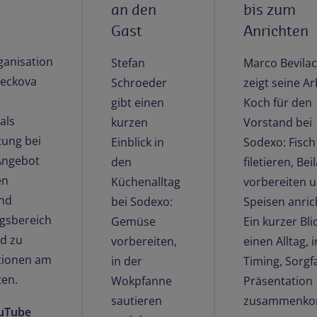
an den
bis zum
Gast
Anrichten
ganisation
Stefan
Marco Bevila
reckova
Schroeder
zeigt seine Ar
gibt einen
Koch für den
als
kurzen
Vorstand bei
tung bei
Einblick in
Sodexo: Fisch
Angebot
den
filetieren, Be
en
Küchenalltag
vorbereiten u
nd
bei Sodexo:
Speisen anric
gsbereich
Gemüse
Ein kurzer Bli
nd zu
vorbereiten,
einen Alltag, 
tionen am
in der
Timing, Sorgf
ten.
Wokpfanne
Präsentation
sautieren
zusammenko
ouTube