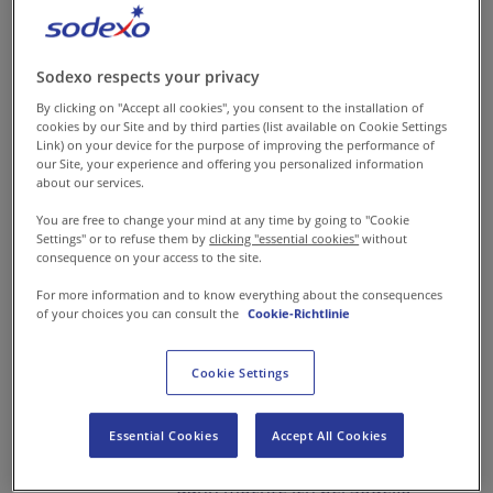
Leidenschaft fürs
Sodexo respects your privacy
Kochen ist
By clicking on "Accept all cookies", you consent to the installation of
cookies by our Site and by third parties (list available on Cookie Settings
entscheidende
Link) on your device for the purpose of improving the performance of
our Site, your experience and offering you personalized information
Faktor
about our services.
You are free to change your mind at any time by going to "Cookie
Antonio Ferrary liebt das
Settings" or to refuse them by
clicking "essential cookies"
without
consequence on your access to the site.
Kochen. Diese Leidenschaft war
For more information and to know everything about the consequences
der Hauptgrund, warum er sich
of your choices you can consult the
Cookie-Richtlinie
für
eine Ausbildung als Koch
entschieden hat. „Ich habe
Cookie Settings
mich auf verschiedene Stellen
beworben, aber für mich war
Essential Cookies
Accept All Cookies
klar: Wenn ich die Wahl habe,
dann möchte ich bei Sodexo