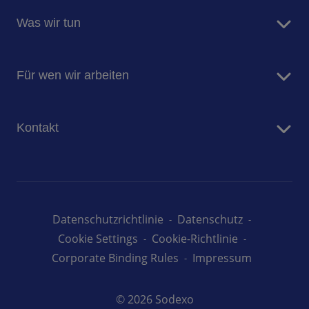
Sodexo Deutschland
Was wir tun
Newsroom
Insights & Innovationen
Food Service
Für die Menschen und für den Planeten
Für wen wir arbeiten
Facility Management Services
Unternehmen
Kontakt
Senioren
Kliniken
Kontaktformular
Arbeiten bei Sodexo
Datenschutzrichtlinie
Datenschutz
Cookie Settings
Cookie-Richtlinie
Corporate Binding Rules
Impressum
© 2026 Sodexo