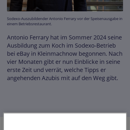
Sodexo-Auszubildender Antonio Ferrary vor der Speisenausgabe in
einem Betriebsrestaurant.
Antonio Ferrary hat im Sommer 2024 seine
Ausbildung zum Koch im Sodexo-Betrieb
bei eBay in Kleinmachnow begonnen. Nach
vier Monaten gibt er nun Einblicke in seine
erste Zeit und verrät, welche Tipps er
angehenden Azubis mit auf den Weg gibt.